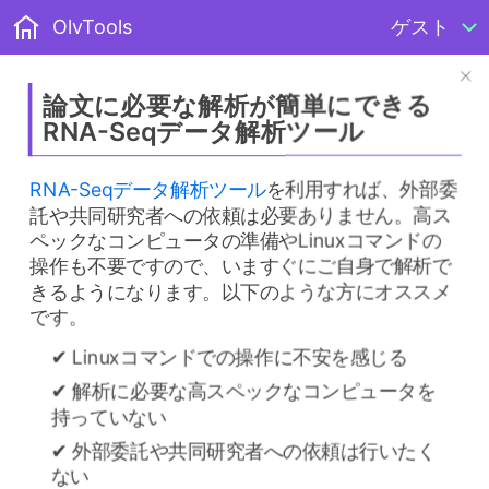
OlvTools
ゲスト
論文に必要な解析が簡単にできる
RNA-Seqデータ解析ツール
ホーム
>
その他ドキュメント
RNA-Seqデータ解析ツール
を利用すれば、外部委
>
AlphaFold2を用いたタンパク質立体構造予測
託や共同研究者への依頼は必要ありません。高ス
ペックなコンピュータの準備やLinuxコマンドの
AlphaFold2を用いたタンパク質
操作も不要ですので、いますぐにご自身で解析で
立体構造予測
きるようになります。以下のような方にオススメ
更新日:
2025/5/4
です。
✔︎ Linuxコマンドでの操作に不安を感じる
AlphaFold2とは？
✔︎ 解析に必要な高スペックなコンピュータを
持っていない
AlphaFold2は、アミノ酸配列からタンパク質の立
✔︎ 外部委託や共同研究者への依頼は行いたく
体構造を予測するソフトウェアです。 2020年11月
ない
にDeepMind社から発表され、AIを使ってアミノ酸
配列からその立体構造を高い精度で予測できるこ