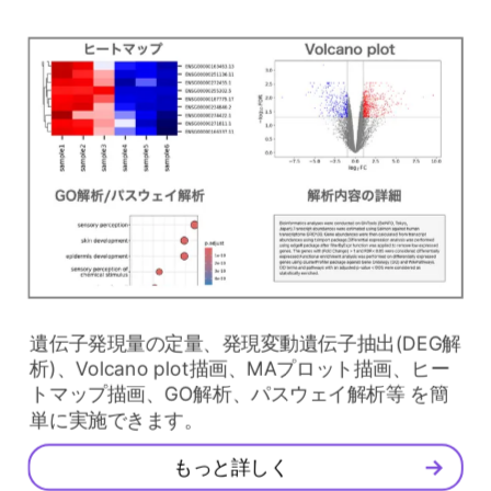
とを示し、衝撃を与えました。 さらに2021年7月
には、ソースコードがGitHub上で無償公開され、
誰でも利用することが可能になりました。 また、
AlphaFold2によって予測された2億以上ものタンパ
ク質構造が、
AlphaFold Protein Structure
Database
で公開されており、
Uniprot
で公開され
ているタンパク質であれば自分でAlphafold2を動
かすことなく構造を閲覧することが可能です。
立体構造予測について
遺伝子発現量の定量、発現変動遺伝子抽出(DEG解
析)、Volcano plot描画、MAプロット描画、ヒー
タンパク質の立体構造を実験的に決定することは
トマップ描画、GO解析、パスウェイ解析等 を簡
可能ですが、実験は多くの手間と時間がかかるた
単に実施できます。
め、すべてのタンパク質について実験的に立体構
造を決定することは現実的ではありません。 そこ
もっと詳しく
で、コンピュータを用いてミノ酸配列情報から立
体構造を予測する様々な方法が開発されてきまし